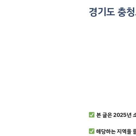
컨
경기도 충청
텐
츠
로
건
너
뛰
기
본 글은 2025년
해당하는 지역을 클