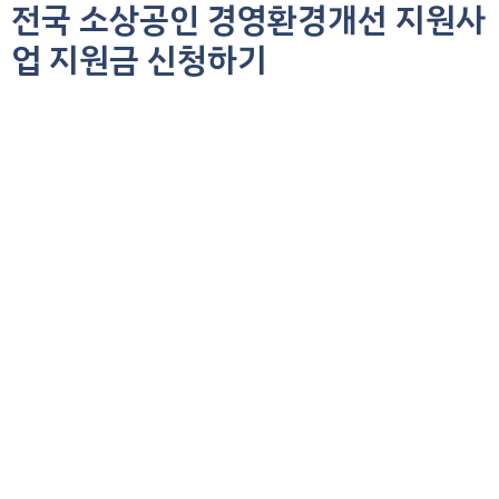
전국 소상공인 경영환경개선 지원사
컨
텐
업 지원금 신청하기
츠
로
건
너
뛰
기